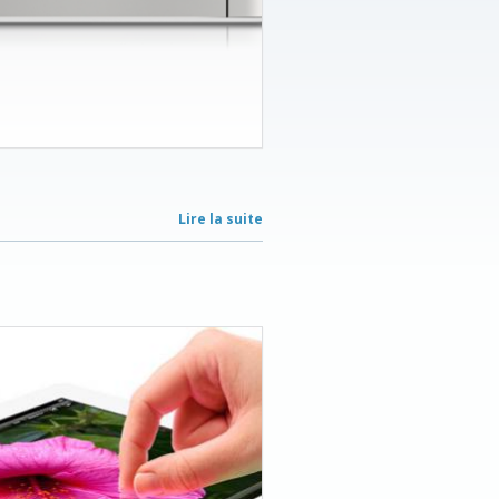
Lire la suite
de
Product
one