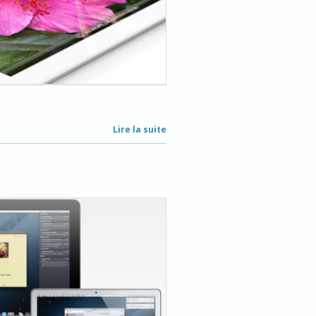
Lire la suite
de
Product
two