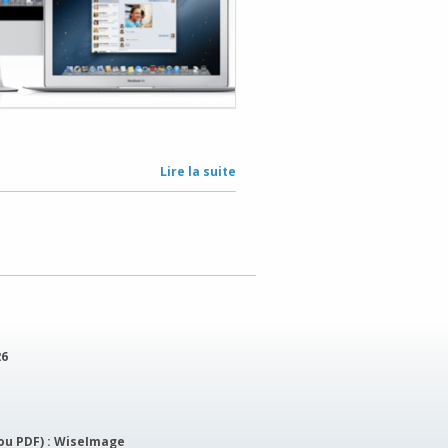
Lire la suite
de
Product
three
26
ou PDF) :
WiseImage