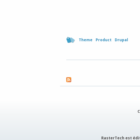
Theme
Product
Drupal
C
RasterTech est édit