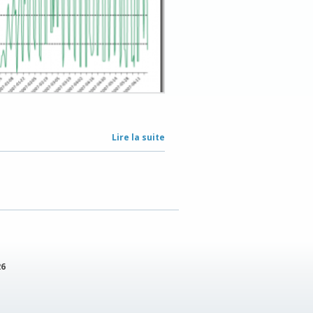
Lire la suite
de
FlexReport
26