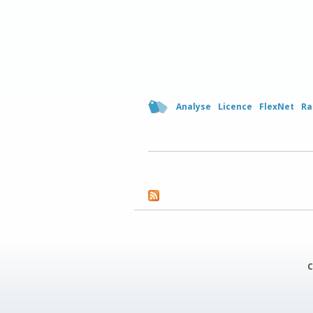
Analyse
Licence
FlexNet
Ra
C